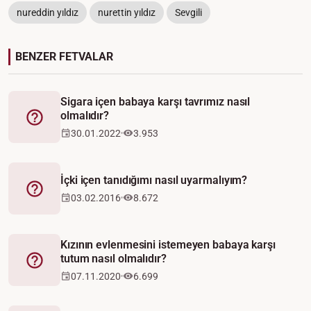
nureddin yıldız
nurettin yıldız
Sevgili
BENZER FETVALAR
Sigara içen babaya karşı tavrımız nasıl
olmalıdır?
Fetva
30.01.2022
3.953
İçki içen tanıdığımı nasıl uyarmalıyım?
Fetva
03.02.2016
8.672
Kızının evlenmesini istemeyen babaya karşı
tutum nasıl olmalıdır?
Fetva
07.11.2020
6.699