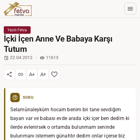
Yazılı Fetva
İçki İçen Anne Ve Babaya Karşı
Tutum
22.04.2012
11613
SORU
Selamünaleyküm hocam benim bir tane sevdiğim
bayan var ve babası evde arada içki içer ben dedim ki
ilerde evlenirsek o ortamda bulunmam seninde
bulunmanı istemem günahtır dedim onlar içerse biz