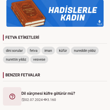
FETVA ETİKETLERİ
dini sorular
fetva
iman
küfür
nureddin yıldız
nurettin yıldız
vesvese
BENZER FETVALAR
Dil sürçmesi küfre götürür mü?
Fetva
02.07.2024
3.160