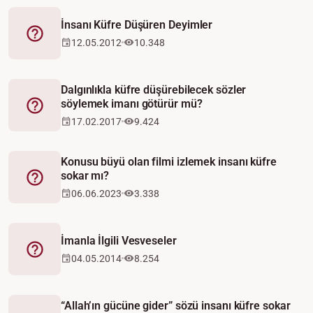
İnsanı Küfre Düşüren Deyimler
Fetva
12.05.2012
10.348
Dalgınlıkla küfre düşürebilecek sözler
söylemek imanı götürür mü?
Fetva
17.02.2017
9.424
Konusu büyü olan filmi izlemek insanı küfre
sokar mı?
Fetva
06.06.2023
3.338
İmanla İlgili Vesveseler
Fetva
04.05.2014
8.254
“Allah’ın gücüne gider” sözü insanı küfre sokar