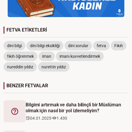
FETVA ETİKETLERİ
dini bilgi
dini bilgi eksikliği
dini sorular
fetva
Fıkıh
fıkıh öğrenmek
iman
imanı kuvvetlendirmek
nureddin yıldız
nurettin yıldız
BENZER FETVALAR
Bilgimi artırmak ve daha bilinçli bir Müslüman
olmak için nasıl bir yol izlemeliyim?
Fetva
04.01.2025
1.430