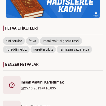
FETVA ETİKETLERİ
dini sorular
fetva
imsak vaktini geciktirmek
nureddin yıldız
nurettin yıldız
ramazan yazılı fetva
BENZER FETVALAR
İmsak Vaktini Karıştırmak
Fetva
25.10.2013
16.835