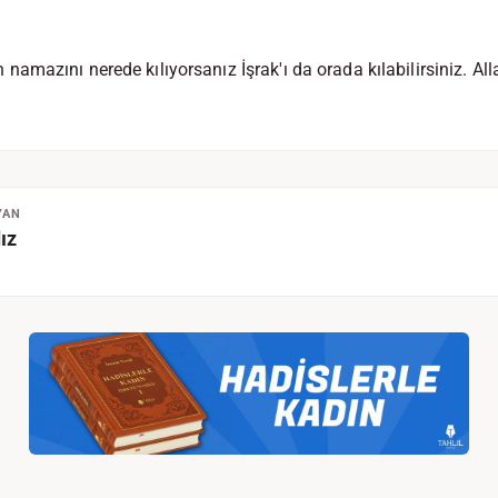
mazını nerede kılıyorsanız İşrak'ı da orada kılabilirsiniz. Al
YAN
ız