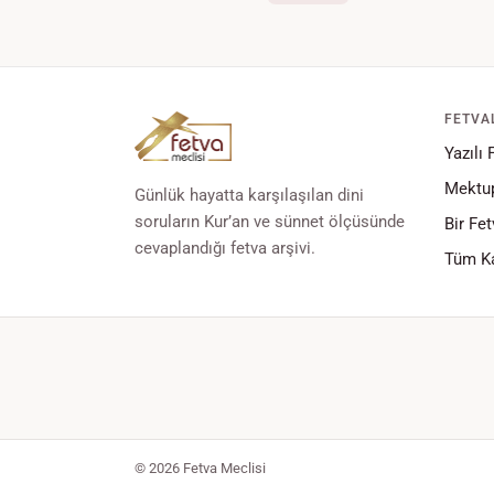
FETVA
Yazılı 
Mektup
Günlük hayatta karşılaşılan dini
soruların Kur’an ve sünnet ölçüsünde
Bir Fet
cevaplandığı fetva arşivi.
Tüm Ka
© 2026 Fetva Meclisi