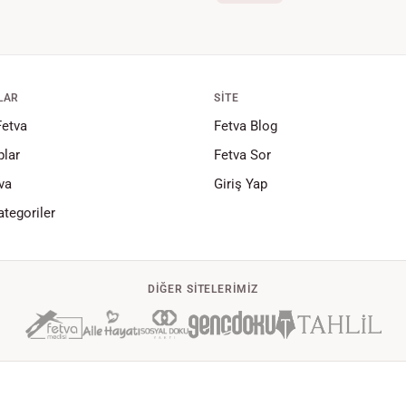
LAR
SITE
Fetva
Fetva Blog
lar
Fetva Sor
va
Giriş Yap
tegoriler
DIĞER SITELERIMIZ