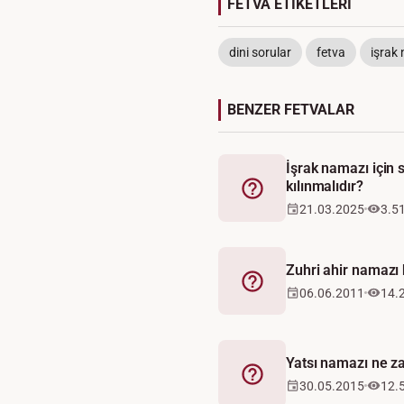
FETVA ETİKETLERİ
dini sorular
fetva
işrak
BENZER FETVALAR
İşrak namazı için
kılınmalıdır?
Fetva
21.03.2025
3.5
Zuhri ahir namazı 
Fetva
06.06.2011
14.
Yatsı namazı ne z
Fetva
30.05.2015
12.