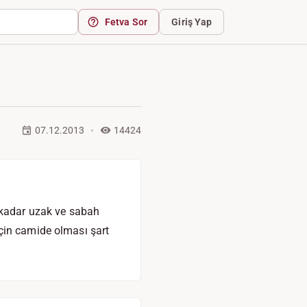
Fetva Sor
Giriş Yap
07.12.2013
14424
kadar uzak ve sabah
çin camide olması şart