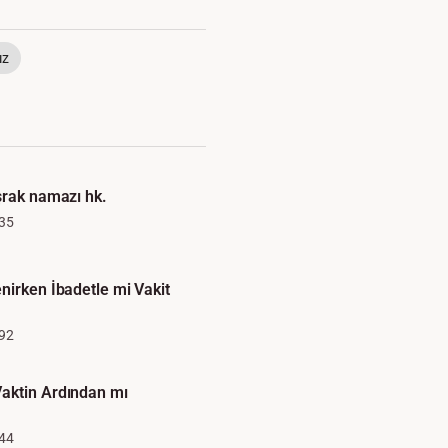
ız
şrak namazı hk.
35
nirken İbadetle mi Vakit
92
aktin Ardından mı
44