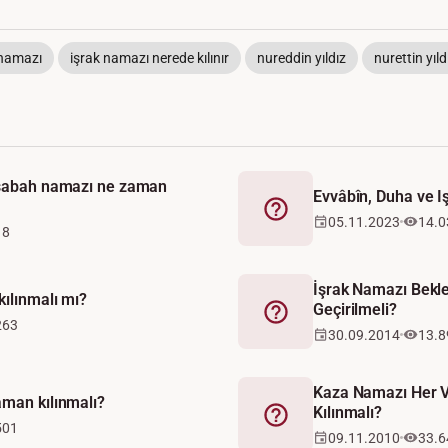
 namazı
işrak namazı nerede kılınır
nureddin yıldız
nurettin yıld
 sabah namazı ne zaman
Evvâbîn, Duha ve I
Fetva
05.11.2023
14.0
18
İşrak Namazı Bekle
kılınmalı mı?
Geçirilmeli?
Fetva
263
30.09.2014
13.8
Kaza Namazı Her V
aman kılınmalı?
Kılınmalı?
Fetva
501
09.11.2010
33.6