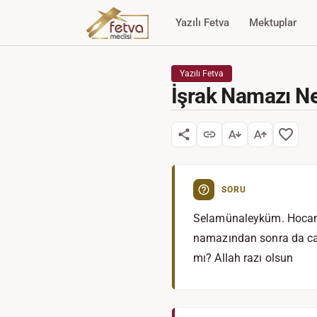
Yazılı Fetva
Mektuplar
Yazılı Fetva
İşrak Namazı Ne
SORU
Selamünaleyküm. Hocam,
namazından sonra da cam
mı? Allah razı olsun