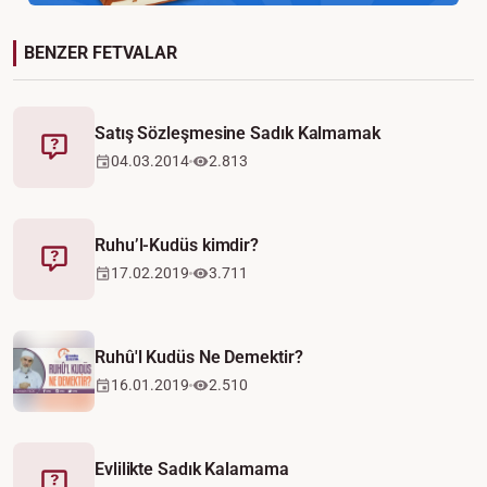
BENZER FETVALAR
Satış Sözleşmesine Sadık Kalmamak
Fetva
04.03.2014
2.813
Ruhu’l-Kudüs kimdir?
Fetva
17.02.2019
3.711
Video
Ruhû'l Kudüs Ne Demektir?
16.01.2019
2.510
Evlilikte Sadık Kalamama