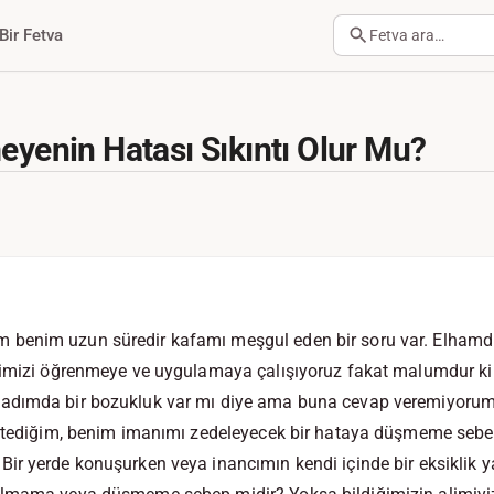
Bir Fetva
Fetva ara…
meyenin Hatası Sıkıntı Olur Mu?
benim uzun süredir kafamı meşgul eden bir soru var. Elhamd
nimizi öğrenmeye ve uygulamaya çalışıyoruz fakat malumdur ki 
adımda bir bozukluk var mı diye ama buna cevap veremiyorum 
istediğim, benim imanımı zedeleyecek bir hataya düşmeme se
r yerde konuşurken veya inancımın kendi içinde bir eksiklik ya