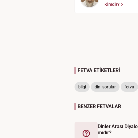
Kimdir?
FETVA ETİKETLERİ
bilgi
dini sorular
fetva
BENZER FETVALAR
Dinler Arası Diyalog
mıdır?
Fetva