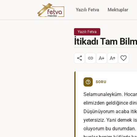
Yazılı Fetva
Mektuplar
Yazılı Fetva
İtikadı Tam Bil
SORU
Selamunaleyküm. Hocam 
elimizden geldiğince di
Düşünüyorum acaba itik
yetersiziz. Yani demek 
oluyorum bu durumdan. Bi