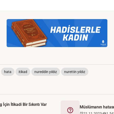
hata
itikad
nureddin yıldız
nurettin yıldız
 İçin İtikadi Bir Sıkıntı Var
Müslümanın hatası
Fetva
21.11.2023
1.54