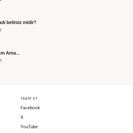
dı belirsiz midir?
1
Tam Ama…
7
TAKIP ET
Facebook
X
YouTube