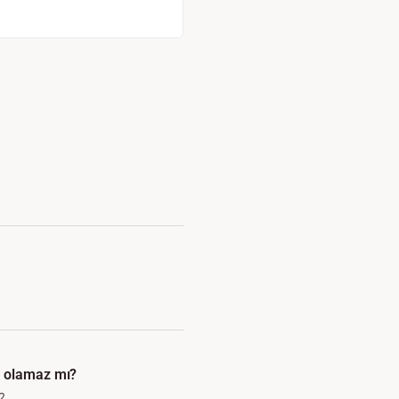
 olamaz mı?
2