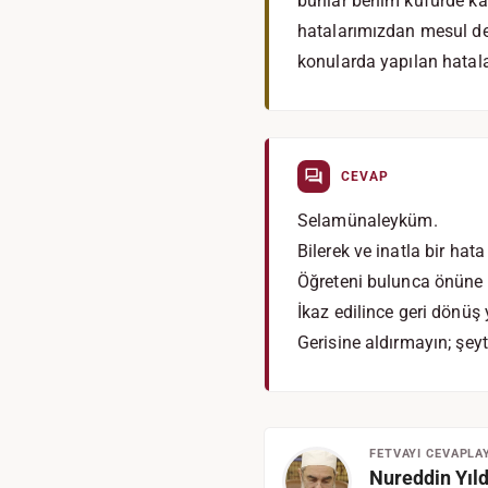
bunlar benim küfürde ka
hatalarımızdan mesul değ
konularda yapılan hatala
CEVAP
Selamünaleyküm.
Bilerek ve inatla bir hat
Öğreteni bulunca önüne 
İkaz edilince geri dönüş 
Gerisine aldırmayın; şey
FETVAYI CEVAPLA
Nureddin Yıld