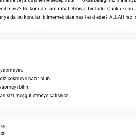
lmama veya düşmeme sebep midir? Yoksa bildiğimizin alimiyi
il miyiz? Bu konuda içim rahat etmiyor bir türlü. Çünkü konu it
r ya da bu konuları bilmemek bize nasıl etki eder? ALLAH razı 
a yapmayın.
diz çökmeye hazır olun.
yapmayı bilin.
tan sizi meşgul etmeye çalışıyor.
YAN
ız