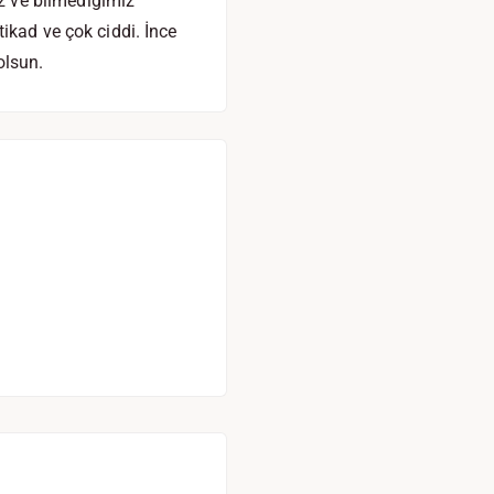
z ve bilmediğimiz
ikad ve çok ciddi. İnce
olsun.