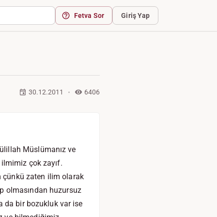
Fetva Sor
Giriş Yap
30.12.2011
6406
ülillah Müslümanız ve
ilmimiz çok zayıf.
çünkü zaten ilim olarak
bep olmasından huzursuz
 da bir bozukluk var ise