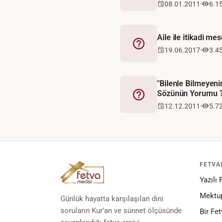
08.01.2011
6.1
Aile ile itikadi me
Fetva
19.06.2017
3.4
"Bilenle Bilmeyen
Sözünün Yorumu 
Fetva
12.12.2011
5.7
FETVA
Yazılı 
Mektup
Günlük hayatta karşılaşılan dini
soruların Kur’an ve sünnet ölçüsünde
Bir Fet