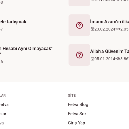
58
sele tartışmak.
İmamı Azam’ın itika
Fetva
57
23.02.2024
2.05
in Hesabı Aynı Olmayacak"
Allah’a Güvenim 
?
Fetva
05.01.2014
3.86
26
LAR
SITE
Fetva
Fetva Blog
lar
Fetva Sor
va
Giriş Yap