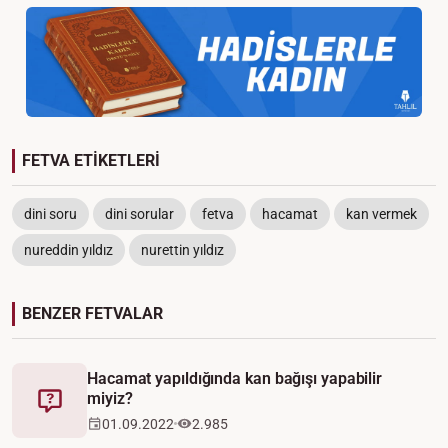
FETVA ETİKETLERİ
dini soru
dini sorular
fetva
hacamat
kan vermek
nureddin yıldız
nurettin yıldız
BENZER FETVALAR
Hacamat yapıldığında kan bağışı yapabilir
miyiz?
Fetva
01.09.2022
2.985