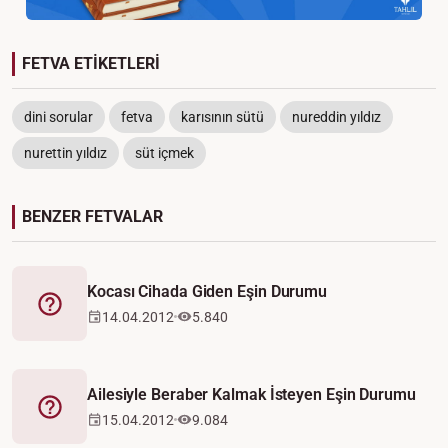
FETVA ETİKETLERİ
dini sorular
fetva
karısının sütü
nureddin yıldız
nurettin yıldız
süt içmek
BENZER FETVALAR
Kocası Cihada Giden Eşin Durumu
Fetva
14.04.2012
5.840
Ailesiyle Beraber Kalmak İsteyen Eşin Durumu
Fetva
15.04.2012
9.084