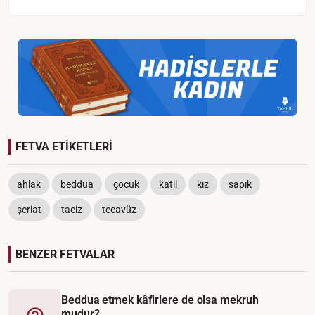
FETVA ETİKETLERİ
ahlak
beddua
çocuk
katil
kız
sapık
şeriat
taciz
tecavüz
BENZER FETVALAR
Beddua etmek kâfirlere de olsa mekruh
mudur?