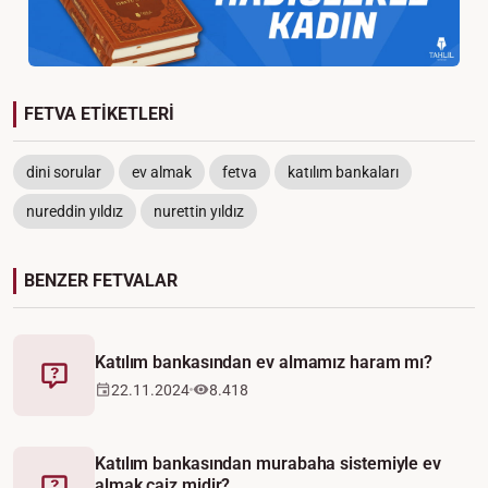
FETVA ETİKETLERİ
dini sorular
ev almak
fetva
katılım bankaları
nureddin yıldız
nurettin yıldız
BENZER FETVALAR
Katılım bankasından ev almamız haram mı?
Fetva
22.11.2024
8.418
Katılım bankasından murabaha sistemiyle ev
almak caiz midir?