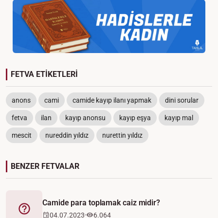
FETVA ETİKETLERİ
anons
cami
camide kayıp ilanı yapmak
dini sorular
fetva
ilan
kayıp anonsu
kayıp eşya
kayıp mal
mescit
nureddin yıldız
nurettin yıldız
BENZER FETVALAR
Camide para toplamak caiz midir?
Fetva
04.07.2023
6.064