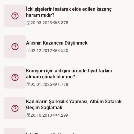
İçki şişelerini satarak elde edilen kazanç
haram mıdır?
Fetva
20.03.2023
3.375
Alıcının Kazancını Düşünmek
Fetva
02.12.2012
3.540
Komşum için aldığım üründe fiyat farkını
almam günah olur mu?
Fetva
05.01.2025
1.778
Kadınların Şarkıcılık Yapması, Albüm Satarak
Geçim Sağlamak
Fetva
26.10.2013
4.299