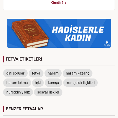
Kimdir?
FETVA ETİKETLERİ
dini sorular
fetva
haram
haram kazanç
haram lokma
içki
komşu
komşuluk ilişkileri
nureddin yıldız
sosyal ilişkiler
BENZER FETVALAR