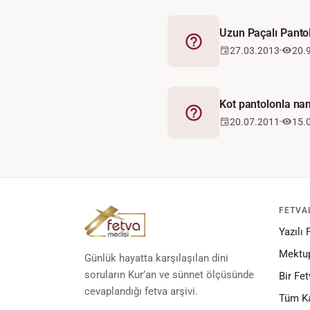
Uzun Paçalı Pant
Fetva
27.03.2013
20.
Kot pantolonla nam
Fetva
20.07.2011
15.
FETVA
Yazılı 
Mektup
Günlük hayatta karşılaşılan dini
soruların Kur’an ve sünnet ölçüsünde
Bir Fet
cevaplandığı fetva arşivi.
Tüm Ka