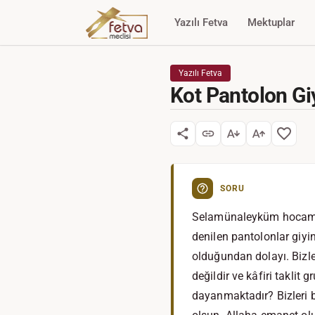
Yazılı Fetva
Mektuplar
Yazılı Fetva
Kot Pantolon G
SORU
Selamünaleyküm hocam. B
denilen pantolonlar giyi
olduğundan dolayı. Bizle
değildir ve kâfiri takli
dayanmaktadır? Bizleri bu