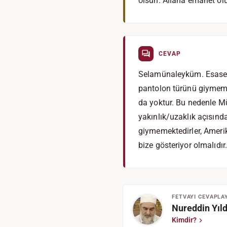
olsun. Allaha emanet ol
CEVAP
Selamünaleyküm. Esasen pa
pantolon türünü giymeme
da yoktur. Bu nedenle M
yakınlık/uzaklık açısında
giymemektedirler, Amerik
bize gösteriyor olmalıdır.
FETVAYI CEVAPLA
Nureddin Yıld
Kimdir?