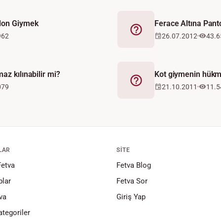
olon Giymek
Ferace Altına Pant
Fetva
962
26.07.2012
43.6
az kılınabilir mi?
Kot giymenin hükm
Fetva
079
21.10.2011
11.5
LAR
SITE
Fetva
Fetva Blog
lar
Fetva Sor
va
Giriş Yap
tegoriler