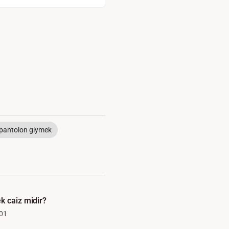
pantolon giymek
k caiz midir?
01