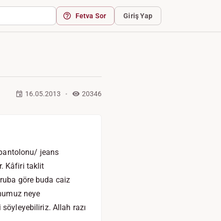
Fetva Sor
Giriş Yap
16.05.2013
20346
pantolonu/ jeans
Kâfiri taklit
gruba göre buda caiz
tumumuz neye
öyleyebiliriz. Allah razı