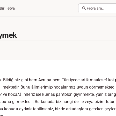
Bir Fetva
Fetva ara…
iymek
ildiğiniz gibi hem Avrupa hem Türkiyede artik maalesef kot 
nilmektedir. Bunu âlimlerimiz/hocalarımız uygun görmemektedir. 
r ve hoca/âlimleriz ise kumaş pantolon giyinmekte, yalnız bir 
t grubuna girmektedir. Bu konuda biz hangi delile veya bizim tu
 konuda aydınlatabilirseniz, bizde arkadaşlara gereken şeyleri s