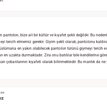
un.
ntolon, bize ait bir kültür ve kıyafet şekli değildir. Bu nedenl
yi tercih etmemiz gerekir. Giyim şekli olarak, pantolonu kaldı
üslümana en yakın olabilecek pantolon türünü giymeyi tercih ed
n en uzakta durmaktadır. Zira onu batılılar bile kendilerine gör
an çobanlarının kıyafeti olarak bilinmektedir. Bu mantık da n
YAN
ız