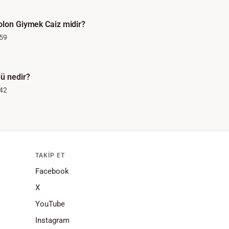
olon Giymek Caiz midir?
59
ü nedir?
42
TAKIP ET
Facebook
X
YouTube
Instagram