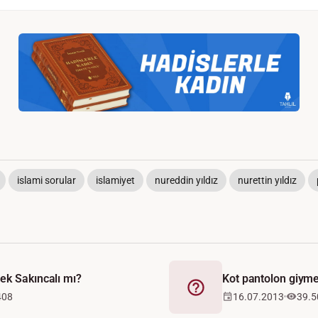
islami sorular
islamiyet
nureddin yıldız
nurettin yıldız
ek Sakıncalı mı?
Kot pantolon giyme
Fetva
408
16.07.2013
39.5