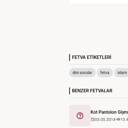
FETVA ETİKETLERİ
dini sorular
fetva
islam
BENZER FETVALAR
Kot Pantolon Giym
Fetva
03.05.2014
13.