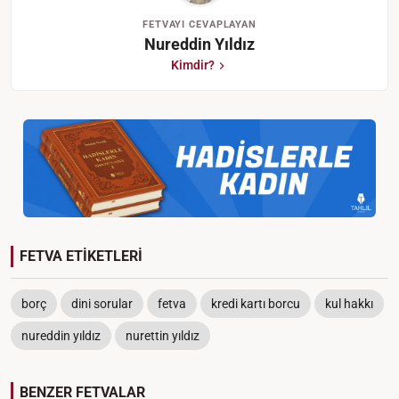
FETVAYI CEVAPLAYAN
Nureddin Yıldız
Kimdir?
FETVA ETİKETLERİ
borç
dini sorular
fetva
kredi kartı borcu
kul hakkı
nureddin yıldız
nurettin yıldız
BENZER FETVALAR