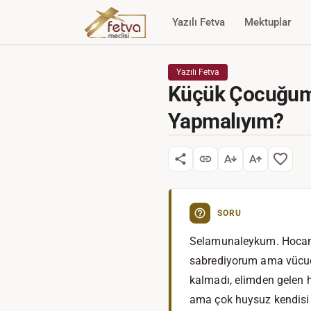
Yazılı Fetva
Mektuplar
Yazılı Fetva
Küçük Çocuğum 
Yapmalıyım?
SORU
Selamunaleykum. Hocam 
sabrediyorum ama vücudu
kalmadı, elimden gelen 
ama çok huysuz kendisi d