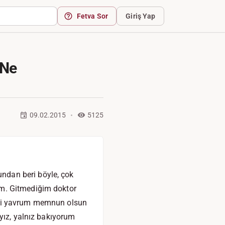
Fetva Sor
Giriş Yap
 Ne
09.02.2015
5125
ndan beri böyle, çok
um. Gitmediğim doktor
 ki yavrum memnun olsun
yız, yalnız bakıyorum