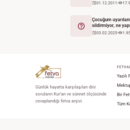
01.12.2011
17.
Çocuğum uyarılar
sildirmiyor, ne ya
Fetva
03.02.2025
1.9
FETVA
Yazılı 
Mektup
Günlük hayatta karşılaşılan dini
soruların Kur’an ve sünnet ölçüsünde
Bir Fet
cevaplandığı fetva arşivi.
Tüm Ka