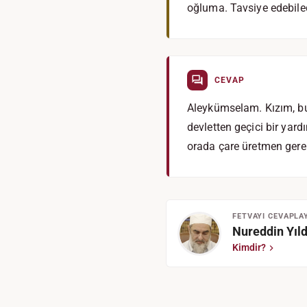
oğluma. Tavsiye edebilec
CEVAP
Aleykümselam. Kızım, bu
devletten geçici bir ya
orada çare üretmen gere
FETVAYI CEVAPLA
Nureddin Yıld
Kimdir?