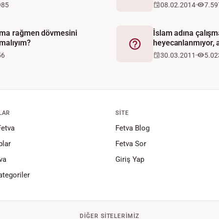
985
08.02.2014
7.59
ıma rağmen dövmesini
İslam adına çalış
pmalıyım?
heyecanlanmıyor, 
Fetva
yapmalıyım?
56
30.03.2011
5.02
LAR
SITE
Fetva
Fetva Blog
lar
Fetva Sor
va
Giriş Yap
tegoriler
DIĞER SITELERIMIZ