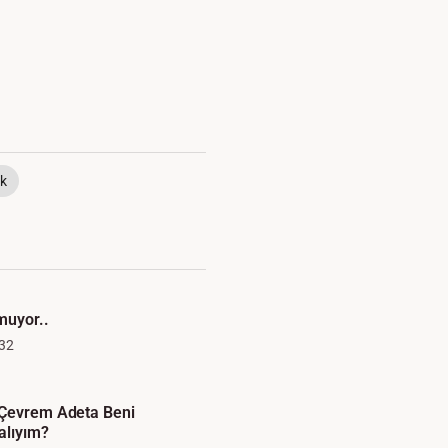
k
muyor..
32
 Çevrem Adeta Beni
alıyım?