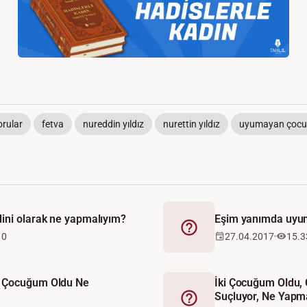
orular
fetva
nureddin yıldız
nurettin yıldız
uyumayan çocu
ini olarak ne yapmalıyım?
Eşim yanımda uyu
Fetva
10
27.04.2017
15.3
 Çocuğum Oldu Ne
İki Çocuğum Oldu,
Suçluyor, Ne Yapm
Fetva