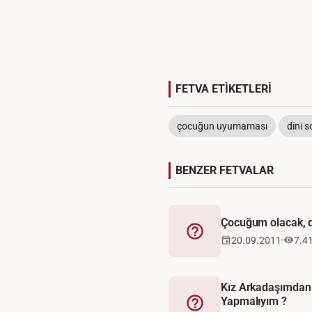
FETVA ETİKETLERİ
çocuğun uyumaması
dini s
BENZER FETVALAR
Çocuğum olacak, d
Fetva
20.09.2011
7.4
Kız Arkadaşımdan
Yapmalıyım ?
Fetva