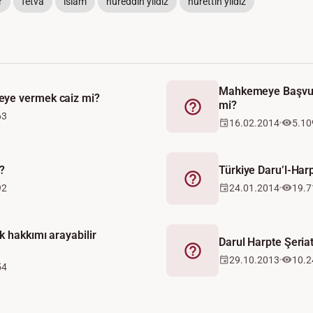
r
fetva
islam
nureddin yıldız
nurettin yıldız
Mahkemeye Başvur
ye vermek caiz mi?
mi?
Fetva
63
16.02.2014
5.10
?
Türkiye Daru’l-Har
Fetva
92
24.01.2014
19.7
 hakkımı arayabilir
Darul Harpte Şeriat
Fetva
29.10.2013
10.2
54