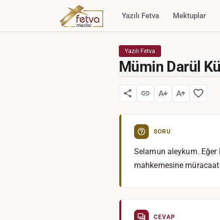
Yazılı Fetva
Mektuplar
Yazılı Fetva
Mümin Darül Kü
SORU
Selamun aleykum. Eğer b
mahkemesine müracaat ed
CEVAP