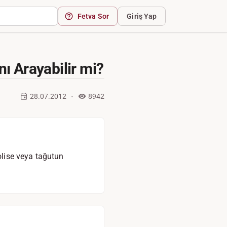
Fetva Sor
Giriş Yap
 Arayabilir mi?
28.07.2012
8942
lise veya tağutun