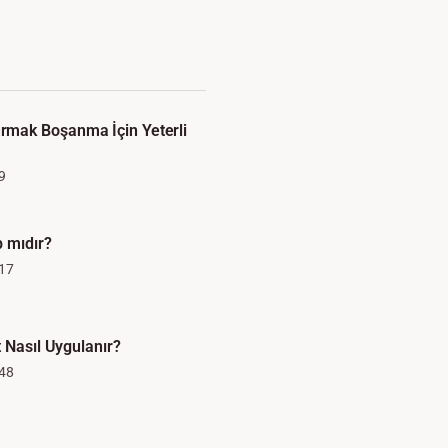
mak Boşanma İçin Yeterli
9
p mıdır?
17
 Nasıl Uygulanır?
48