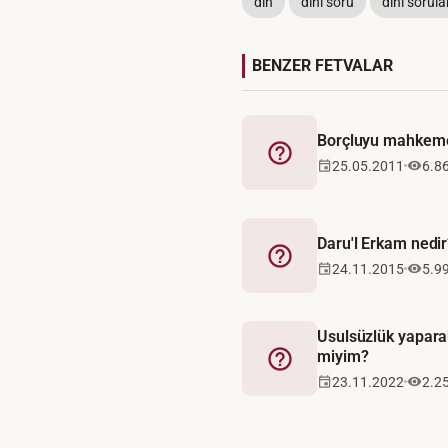
din
dini soru
dini sorula
BENZER FETVALAR
Borçluyu mahkeme
Fetva
25.05.2011
6.8
Daru'l Erkam nedir
Fetva
24.11.2015
5.9
Usulsüzlük yaparak
miyim?
Fetva
23.11.2022
2.2