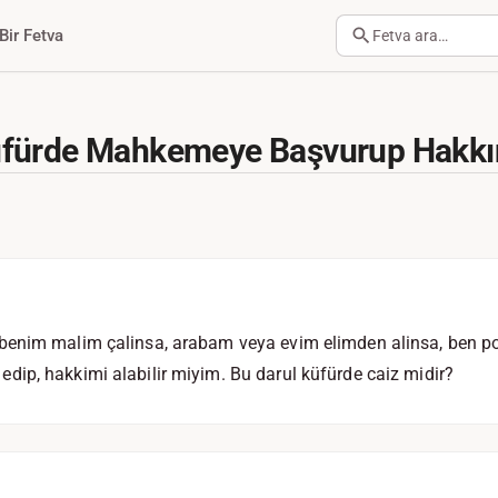
Bir Fetva
Fetva ara…
fürde Mahkemeye Başvurup Hakkını
enim malim çalinsa, arabam veya evim elimden alinsa, ben po
ip, hakkimi alabilir miyim. Bu darul küfürde caiz midir?