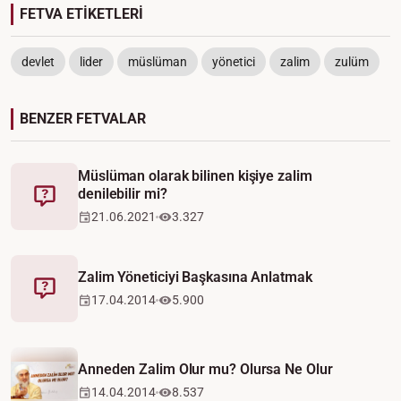
FETVA ETİKETLERİ
devlet
lider
müslüman
yönetici
zalim
zulüm
BENZER FETVALAR
Müslüman olarak bilinen kişiye zalim
denilebilir mi?
Fetva
21.06.2021
3.327
Zalim Yöneticiyi Başkasına Anlatmak
Fetva
17.04.2014
5.900
Video
Anneden Zalim Olur mu? Olursa Ne Olur
14.04.2014
8.537