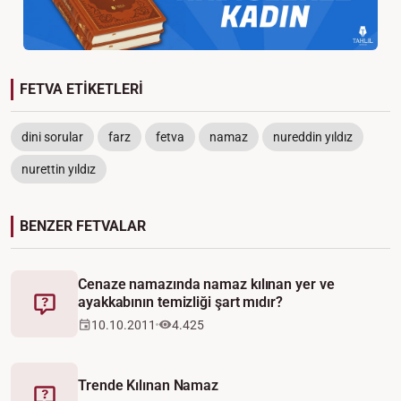
FETVA ETİKETLERİ
dini sorular
farz
fetva
namaz
nureddin yıldız
nurettin yıldız
BENZER FETVALAR
Cenaze namazında namaz kılınan yer ve
ayakkabının temizliği şart mıdır?
Fetva
10.10.2011
4.425
Trende Kılınan Namaz