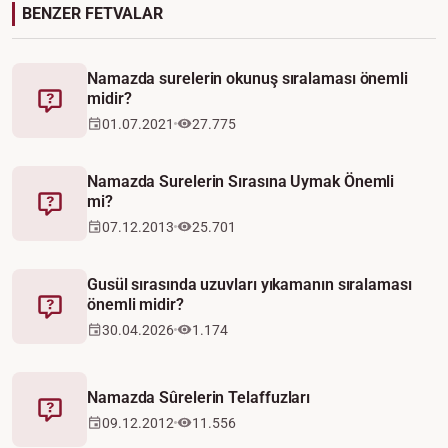
BENZER FETVALAR
Namazda surelerin okunuş sıralaması önemli
midir?
Fetva
01.07.2021
27.775
Namazda Surelerin Sırasına Uymak Önemli
mi?
Fetva
07.12.2013
25.701
Gusül sırasında uzuvları yıkamanın sıralaması
önemli midir?
Fetva
30.04.2026
1.174
Namazda Sûrelerin Telaffuzları
Fetva
09.12.2012
11.556