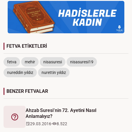
FETVA ETİKETLERİ
fetva
mehir
nisasuresi
nisasuresi19
nureddin yıldız
nurettin yıldız
BENZER FETVALAR
Ahzab Suresi’nin 72. Ayetini Nasıl
Anlamalıyız?
Fetva
29.03.2016
8.522