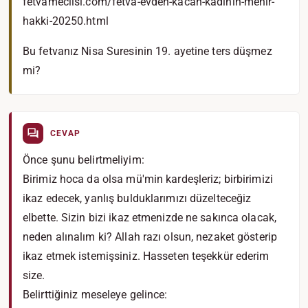
fetvameclisi.com/fetva-evden-kacan-kadinin-mehir-
hakki-20250.html
Bu fetvanız Nisa Suresinin 19. ayetine ters düşmez
mi?
CEVAP
Önce şunu belirtmeliyim:
Birimiz hoca da olsa mü'min kardeşleriz; birbirimizi
ikaz edecek, yanlış bulduklarımızı düzelteceğiz
elbette. Sizin bizi ikaz etmenizde ne sakınca olacak,
neden alınalım ki? Allah razı olsun, nezaket gösterip
ikaz etmek istemişsiniz. Hasseten teşekkür ederim
size.
Belirttiğiniz meseleye gelince: