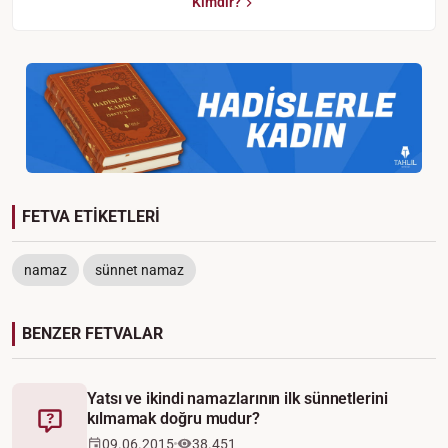
Kimdir?
FETVA ETİKETLERİ
namaz
sünnet namaz
BENZER FETVALAR
Yatsı ve ikindi namazlarının ilk sünnetlerini
kılmamak doğru mudur?
Fetva
09.06.2015
38.451