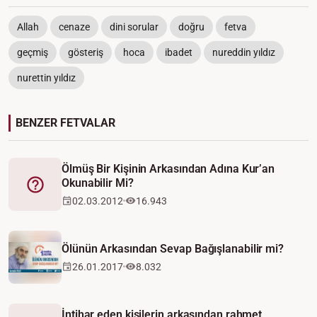
Allah
cenaze
dini sorular
doğru
fetva
geçmiş
gösteriş
hoca
ibadet
nureddin yıldız
nurettin yıldız
BENZER FETVALAR
Ölmüş Bir Kişinin Arkasından Adına Kur’an
Okunabilir Mi?
Fetva
02.03.2012
16.943
Ölünün Arkasından Sevap Bağışlanabilir mi?
26.01.2017
8.032
İntihar eden kişilerin arkasından rahmet