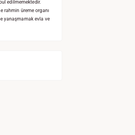
bul edilmemektedir.
 ise rahmin üreme organı
nakle yanaşmamak evla ve