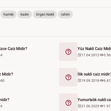
hamile
kadın
Organ Nakli
rahim
izce Caiz Midir?
Yüz Nakli Caiz Midi
Fetva
44
17.04.2012
5.56
z Midir?
İlik nakli caiz midir
Fetva
040
19.09.2018
6.41
midir?
Yumurtalık nakli ca
Fetva
16
21.06.2023
1.91