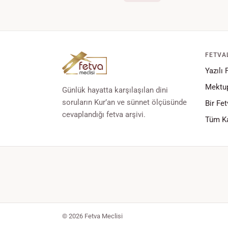
FETVA
Yazılı 
Mektup
Günlük hayatta karşılaşılan dini
soruların Kur’an ve sünnet ölçüsünde
Bir Fet
cevaplandığı fetva arşivi.
Tüm Ka
© 2026 Fetva Meclisi