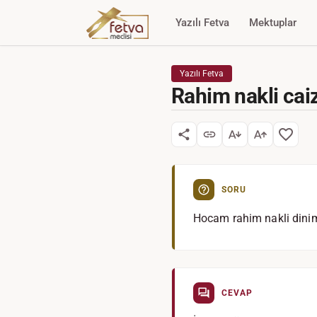
Yazılı Fetva
Mektuplar
Yazılı Fetva
Rahim nakli cai
SORU
Hocam rahim nakli dinim
CEVAP