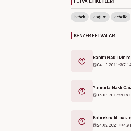
FETVA ETİKETLERİ
bebek
doğum
gebelik
BENZER FETVALAR
Rahim Nakli Dinim
Fetva
04.12.2011
7.1
Yumurta Nakli Cai
Fetva
16.03.2012
18.
Böbrek nakli caiz 
Fetva
24.02.2021
4.9