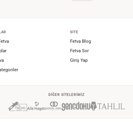
LAR
SITE
Fetva
Fetva Blog
lar
Fetva Sor
va
Giriş Yap
tegoriler
DIĞER SITELERIMIZ