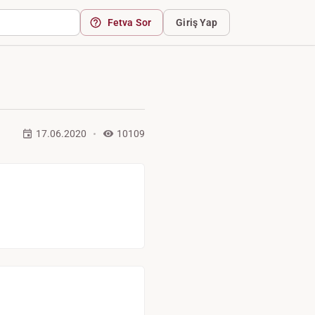
Fetva Sor
Giriş Yap
17.06.2020
10109