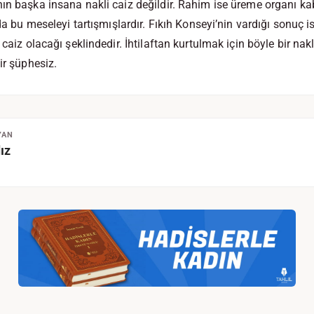
ın başka insana nakli caiz değildir. Rahim ise üreme organı ka
rda bu meseleyi tartışmışlardır. Fıkıh Konseyi’nin vardığı sonuç
n caiz olacağı şeklindedir. İhtilaftan kurtulmak için böyle bir 
ir şüphesiz.
YAN
ız