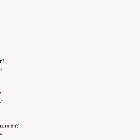
r?
3
?
7
iz midir?
4