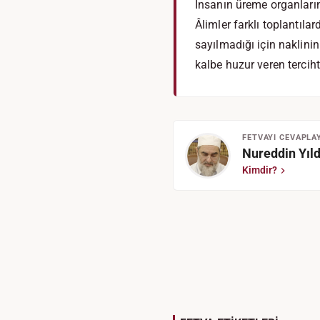
İnsanın üreme organların
Âlimler farklı toplantıla
sayılmadığı için naklini
kalbe huzur veren terciht
FETVAYI CEVAPLA
Nureddin Yıld
Kimdir?