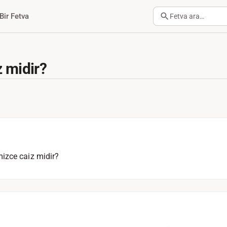
Bir Fetva
Fetva ara…
z midir?
izce caiz midir?