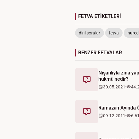
FETVA ETİKETLERİ
dini sorular
fetva
nuredd
BENZER FETVALAR
Nişanlıyla zina y
hükmü nedir?
Fetva
30.05.2021
44.
Ramazan Ayında 
Fetva
09.12.2011
6.6