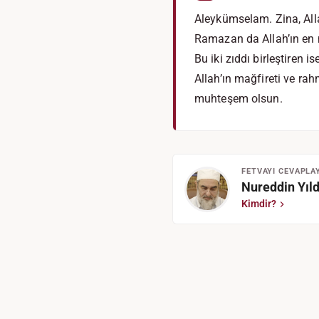
Aleykümselam. Zina, Alla
Ramazan da Allah’ın en 
Bu iki zıddı birleştiren is
Allah’ın mağfireti ve rah
muhteşem olsun.
FETVAYI CEVAPLA
Nureddin Yıld
Kimdir?