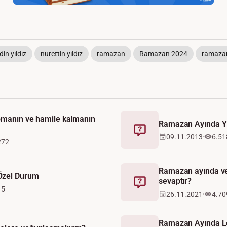
in yıldız
nurettin yıldız
ramazan
Ramazan 2024
ramazan 
apmanın ve hamile kalmanın
Ramazan Ayında Y
Fetva
09.11.2013
6.51
272
Ramazan ayında ve
Özel Durum
sevaptır?
Fetva
15
26.11.2021
4.70
Ramazan Ayında Lo