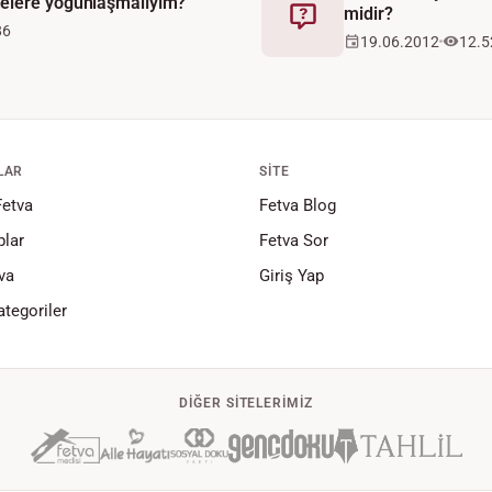
elere yoğunlaşmalıyım?
midir?
Fetva
86
19.06.2012
12.5
LAR
SITE
Fetva
Fetva Blog
lar
Fetva Sor
va
Giriş Yap
tegoriler
DIĞER SITELERIMIZ