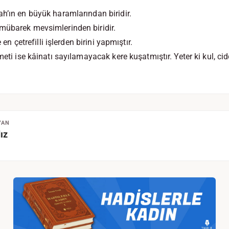
h’ın en büyük haramlarından biridir.
mübarek mevsimlerinden biridir.
e en çetrefilli işlerden birini yapmıştır.
meti ise kâinatı sayılamayacak kere kuşatmıştır. Yeter ki kul, ci
YAN
ız