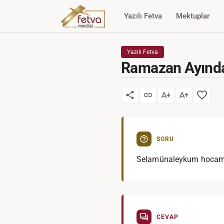
Yazılı Fetva
Mektuplar
Yazılı Fetva
Ramazan Ayınd
SORU
Selamünaleykum hocam. 
CEVAP