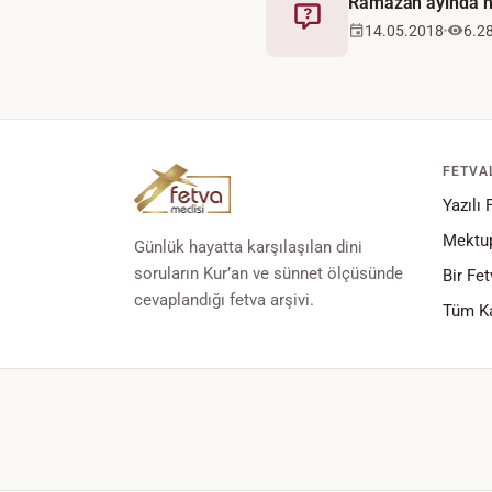
Ramazan ayında n
Fetva
14.05.2018
6.2
FETVA
Yazılı 
Mektup
Günlük hayatta karşılaşılan dini
soruların Kur’an ve sünnet ölçüsünde
Bir Fet
cevaplandığı fetva arşivi.
Tüm Ka