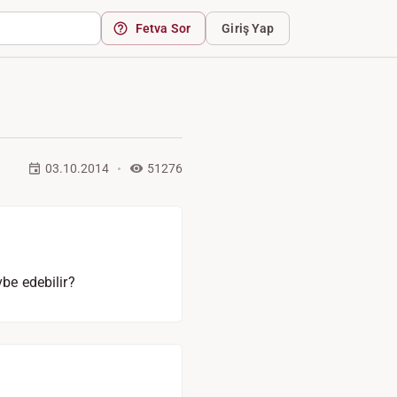
Fetva Sor
Giriş Yap
03.10.2014
51276
be edebilir?