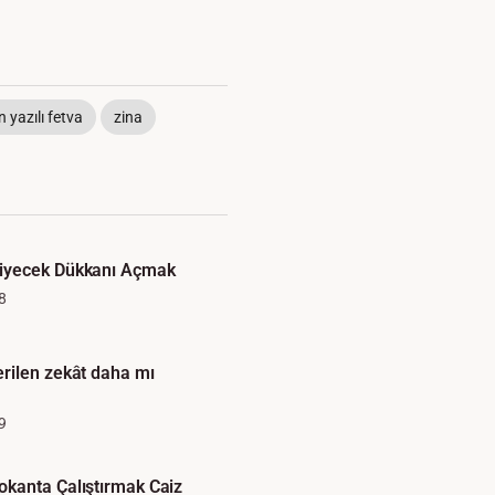
yazılı fetva
zina
iyecek Dükkanı Açmak
8
rilen zekât daha mı
9
kanta Çalıştırmak Caiz