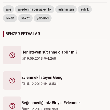
aile
aileden habersiz evlilik
ailenin izni
evlilik
nikah
sakat
yabancı
BENZER FETVALAR
Her isteyen süt anne olabilir mi?
Fetva
19.09.2018
4.268
Evlenmek İsteyen Genç
Fetva
15.12.2012
18.531
Beğenmediğimiz Biriyle Evlenmek
Fetva
02.12.2011
36.959