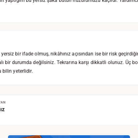
ın yaptığım bu yersiz şaka bütün huzurumuzu kaçırdı. Yardımcı
siz bir ifade olmuş, nikâhınız açısından ise bir risk geçirdiğin
lı bir durumda değilsiniz. Tekrarına karşı dikkatli olunuz. Üç
ilin yeterlidir.
YAN
ız