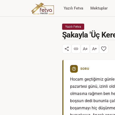
Yazılı Fetva
Mektuplar
Yazılı Fetva
Şakayla 'Üç Ker
SORU
Hocam geçtiğimiz günler
pazartesi günü, izinli o
olmasına rağmen ben her
boşsun dedi bununla çal
boşanmayı hiç düşünmeye