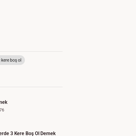
 kere boş ol
emek
76
ferde 3 Kere Boş Ol Demek