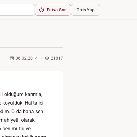
Fetva Sor
Giriş Yap
06.02.2014
21817
li olduğum karımla,
 koyulduk. Hafta içi
ledim. O da bana sen
ahiyetli olarak,
 beri mutlu ve