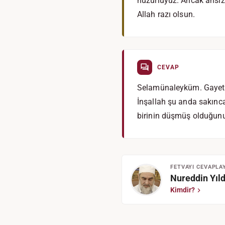
huzurluyuz. Ancak ansız
Allah razı olsun.
CEVAP
Selamünaleyküm. Gayet yer
İnşallah şu anda sakınca
birinin düşmüş olduğunu b
FETVAYI CEVAPLA
Nureddin Yıld
Kimdir?