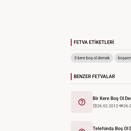
FETVA ETİKETLERİ
3 kere boş ol demek
boşan
BENZER FETVALAR
Bir Kere Boş Ol D
Fetva
26.02.2012
26.
Telefonda Boş Ol