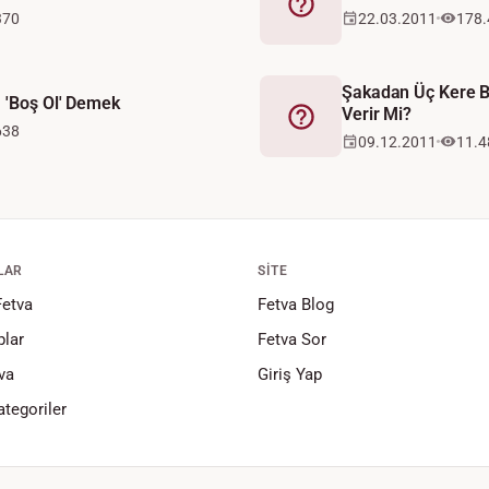
Fetva
370
22.03.2011
178.
Şakadan Üç Kere B
 'Boş Ol' Demek
Verir Mi?
Fetva
638
09.12.2011
11.4
LAR
SITE
Fetva
Fetva Blog
lar
Fetva Sor
va
Giriş Yap
tegoriler