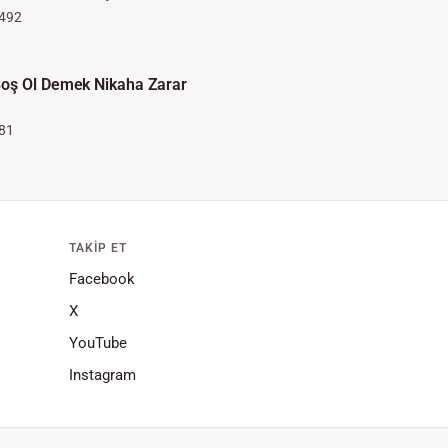
492
oş Ol Demek Nikaha Zarar
81
TAKIP ET
Facebook
X
YouTube
Instagram