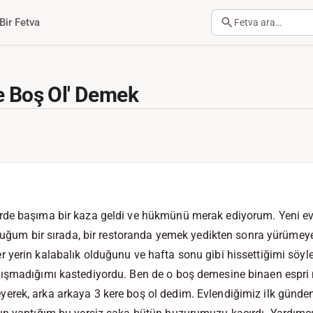
Bir Fetva
Fetva ara…
e Boş Ol' Demek
de başıma bir kaza geldi ve hükmünü merak ediyorum. Yeni ev
lduğum bir sırada, bir restoranda yemek yedikten sonra yürümeye
 yerin kalabalık olduğunu ve hafta sonu gibi hissettiğimi söy
ışmadığımı kastediyordu. Ben de o boş demesine binaen espri m
rek, arka arkaya 3 kere boş ol dedim. Evlendiğimiz ilk günden