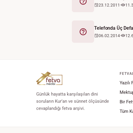
Fetva
23.12.2011
11.
Telefonda Üç Defa
Fetva
06.02.2014
12.
FETVA
Yazılı 
Mektup
Günlük hayatta karşılaşılan dini
soruların Kur’an ve sünnet ölçüsünde
Bir Fet
cevaplandığı fetva arşivi.
Tüm Ka