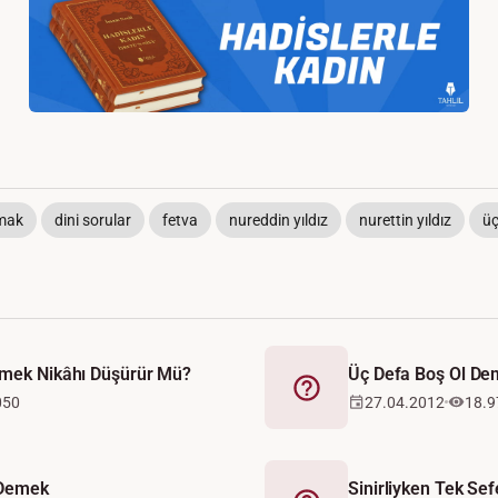
mak
dini sorular
fetva
nureddin yıldız
nurettin yıldız
üç
emek Nikâhı Düşürür Mü?
Üç Defa Boş Ol D
Fetva
050
27.04.2012
18.9
 Demek
Sinirliyken Tek Se