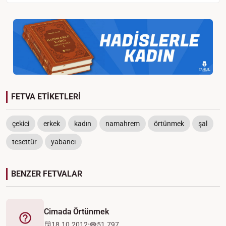
FETVA ETİKETLERİ
çekici
erkek
kadın
namahrem
örtünmek
şal
tesettür
yabancı
BENZER FETVALAR
Cimada Örtünmek
Fetva
18.10.2012
51.797