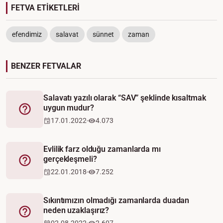
FETVA ETİKETLERİ
efendimiz
salavat
sünnet
zaman
BENZER FETVALAR
Salavatı yazılı olarak “SAV” şeklinde kısaltmak
uygun mudur?
Fetva
17.01.2022
4.073
Evlilik farz olduğu zamanlarda mı
gerçekleşmeli?
Fetva
22.01.2018
7.252
Sıkıntımızın olmadığı zamanlarda duadan
neden uzaklaşırız?
Fetva