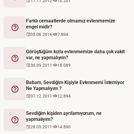
17.11.2012
10.201
Farklı cemaatlerde olmamız evlenmemize
engel midir?
Fetva
05.06.2016
7.894
Görüştüğüm kızla evlenmemize daha çok vakit
var, ne yapmalıyım?
Fetva
30.09.2011
18.089
Babam, Sevdiğim Kişiyle Evlenmemi İstemiyor
Ne Yapmalıyım ?
Fetva
07.12.2011
12.894
Sevdiğim kişiden ayrılamıyorum, ne
yapmalıyım?
Fetva
28.05.2011
14.890