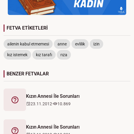
FETVA ETİKETLERİ
ailenin kabul etmemesi
anne
evlilik
izin
kız istemek
kız tarafı
rıza
BENZER FETVALAR
Kızın Annesi İle Sorunları
Fetva
23.11.2012
10.869
Kızın Annesi İle Sorunları
Fetva