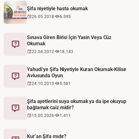
Video
Şifa niyetiyle hasta okumak
26.05.2018
6.395
Sınava Giren Birisi İçin Yasin Veya Cüz
Okumak
Fetva
22.04.2012
18.143
Yahudi’ye Şifa Niyetiyle Kuran Okumak-Kilise
Avlusunda Oyun
Fetva
24.10.2013
5.581
Şifa ayetlerini suya okumak ya da ipe okuyup
bağlamak caiz midir?
Fetva
15.05.2026
1.411
Kur’an Şifa mıdır?