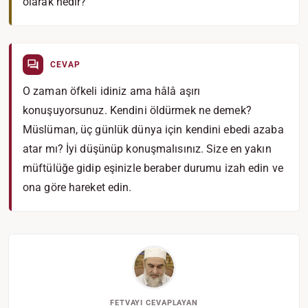
olarak nedir?
CEVAP
O zaman öfkeli idiniz ama hâlâ aşırı
konuşuyorsunuz. Kendini öldürmek ne demek?
Müslüman, üç günlük dünya için kendini ebedi azaba
atar mı? İyi düşünüp konuşmalısınız. Size en yakın
müftülüğe gidip eşinizle beraber durumu izah edin ve
ona göre hareket edin.
FETVAYI CEVAPLAYAN