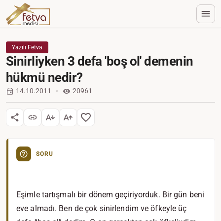
Yazılı Fetva
Sinirliyken 3 defa 'boş ol' demenin
hükmü nedir?
14.10.2011
20961
SORU
Eşimle tartışmalı bir dönem geçiriyorduk. Bir gün beni
eve almadı. Ben de çok sinirlendim ve öfkeyle üç