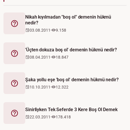
Nikah kıyılmadan "boş ol" demenin hükmü
nedir?
Fetva
03.08.2011
9.158
'Üçten dokuza boş ol' demenin hükmü nedir?
Fetva
08.04.2011
18.847
Şaka yollu eşe 'boş ol' demenin hükmü nedir?
Fetva
10.10.2011
12.322
Sinirliyken Tek Seferde 3 Kere Boş Ol Demek
Fetva
22.03.2011
178.418