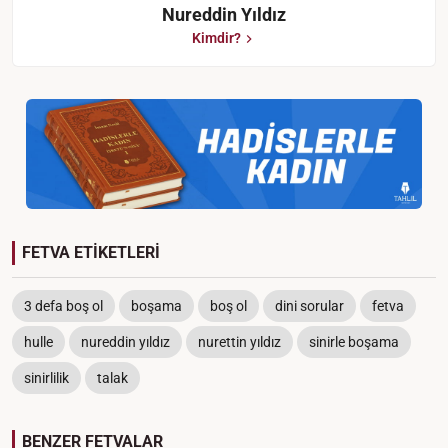
Nureddin Yıldız
Kimdir?
FETVA ETİKETLERİ
3 defa boş ol
boşama
boş ol
dini sorular
fetva
hulle
nureddin yıldız
nurettin yıldız
sinirle boşama
sinirlilik
talak
BENZER FETVALAR