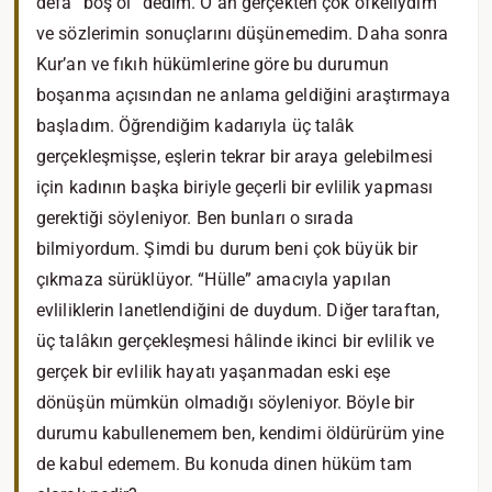
defa “boş ol” dedim. O an gerçekten çok öfkeliydim
ve sözlerimin sonuçlarını düşünemedim. Daha sonra
Kur’an ve fıkıh hükümlerine göre bu durumun
boşanma açısından ne anlama geldiğini araştırmaya
başladım. Öğrendiğim kadarıyla üç talâk
gerçekleşmişse, eşlerin tekrar bir araya gelebilmesi
için kadının başka biriyle geçerli bir evlilik yapması
gerektiği söyleniyor. Ben bunları o sırada
bilmiyordum. Şimdi bu durum beni çok büyük bir
çıkmaza sürüklüyor. “Hülle” amacıyla yapılan
evliliklerin lanetlendiğini de duydum. Diğer taraftan,
üç talâkın gerçekleşmesi hâlinde ikinci bir evlilik ve
gerçek bir evlilik hayatı yaşanmadan eski eşe
dönüşün mümkün olmadığı söyleniyor. Böyle bir
durumu kabullenemem ben, kendimi öldürürüm yine
de kabul edemem. Bu konuda dinen hüküm tam