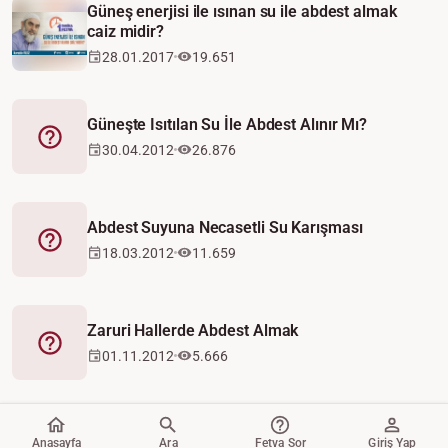
Güneş enerjisi ile ısınan su ile abdest almak
caiz midir?
28.01.2017
19.651
Güneşte Isıtılan Su İle Abdest Alınır Mı?
Fetva
30.04.2012
26.876
Abdest Suyuna Necasetli Su Karışması
Fetva
18.03.2012
11.659
Zaruri Hallerde Abdest Almak
Fetva
01.11.2012
5.666
Anasayfa
Ara
Fetva Sor
Giriş Yap