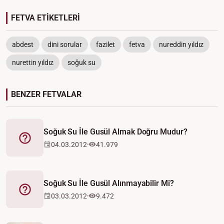
FETVA ETİKETLERİ
abdest
dini sorular
fazilet
fetva
nureddin yıldız
nurettin yıldız
soğuk su
BENZER FETVALAR
Soğuk Su İle Gusül Almak Doğru Mudur?
Fetva
04.03.2012
41.979
Soğuk Su İle Gusül Alınmayabilir Mi?
Fetva
03.03.2012
9.472