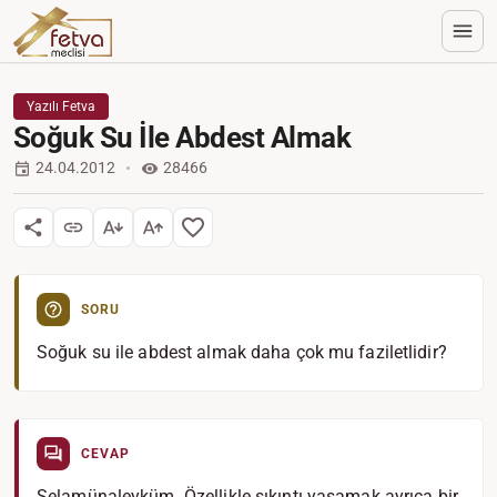
Yazılı Fetva
Soğuk Su İle Abdest Almak
24.04.2012
28466
SORU
Soğuk su ile abdest almak daha çok mu faziletlidir?
CEVAP
Selamünaleyküm. Özellikle sıkıntı yaşamak ayrıca bir