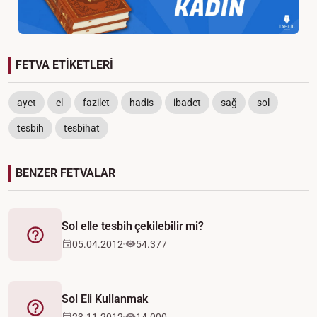
FETVA ETİKETLERİ
ayet
el
fazilet
hadis
ibadet
sağ
sol
tesbih
tesbihat
BENZER FETVALAR
Sol elle tesbih çekilebilir mi?
Fetva
05.04.2012
54.377
Sol Eli Kullanmak
Fetva
23.11.2012
14.000