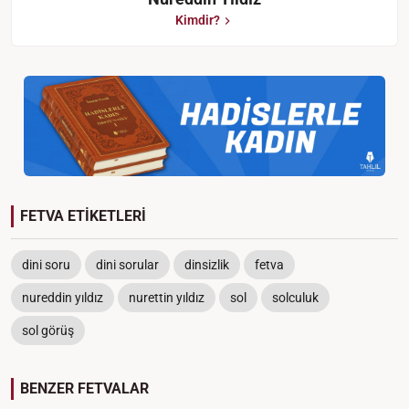
Kimdir?
FETVA ETİKETLERİ
dini soru
dini sorular
dinsizlik
fetva
nureddin yıldız
nurettin yıldız
sol
solculuk
sol görüş
BENZER FETVALAR