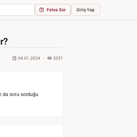
Fetva Sor
Giriş Yap
r?
04.01.2024
3231
n da soru sorduğu