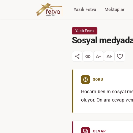
Yazılı Fetva
Mektuplar
Yazılı Fetva
Sosyal medyada
SORU
Hocam benim sosyal medy
oluyor. Onlara cevap ve
CEVAP