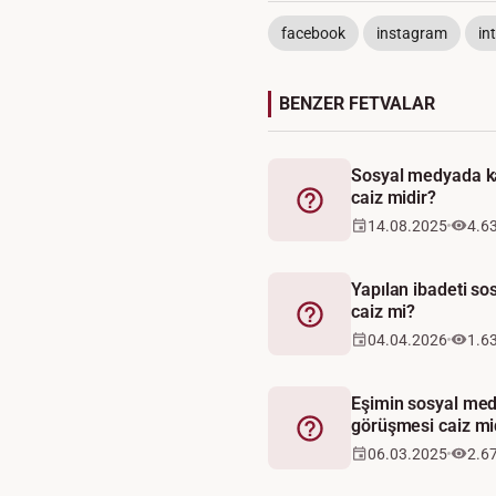
facebook
instagram
in
BENZER FETVALAR
Sosyal medyada ka
caiz midir?
Fetva
14.08.2025
4.6
Yapılan ibadeti s
caiz mi?
Fetva
04.04.2026
1.6
Eşimin sosyal medy
görüşmesi caiz mi
Fetva
06.03.2025
2.6