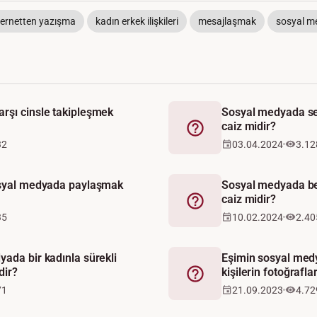
ternetten yazışma
kadın erkek ilişkileri
mesajlaşmak
sosyal m
rşı cinsle takipleşmek
Sosyal medyada se
caiz midir?
Fetva
32
03.04.2024
3.12
osyal medyada paylaşmak
Sosyal medyada beğ
caiz midir?
Fetva
35
10.02.2024
2.40
ada bir kadınla sürekli
Eşimin sosyal me
dir?
kişilerin fotoğrafl
Fetva
71
21.09.2023
4.72