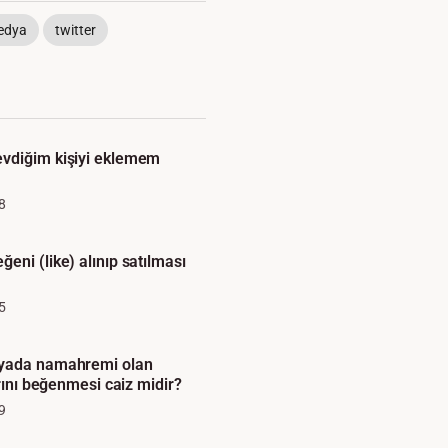
edya
twitter
vdiğim kişiyi eklemem
8
eni (like) alınıp satılması
5
dyada namahremi olan
arını beğenmesi caiz midir?
9