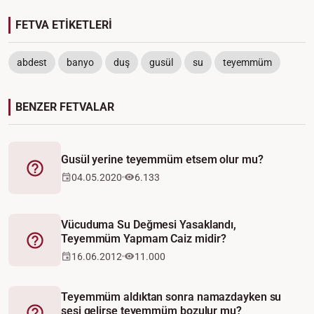
FETVA ETİKETLERİ
abdest
banyo
duş
gusül
su
teyemmüm
BENZER FETVALAR
Gusül yerine teyemmüm etsem olur mu?
Fetva
04.05.2020
6.133
Vücuduma Su Değmesi Yasaklandı,
Teyemmüm Yapmam Caiz midir?
Fetva
16.06.2012
11.000
Teyemmüm aldıktan sonra namazdayken su
sesi gelirse teyemmüm bozulur mu?