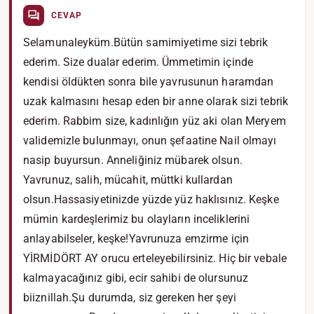
CEVAP
Selamunaleyküm.Bütün samimiyetime sizi tebrik
ederim. Size dualar ederim. Ümmetimin içinde
kendisi öldükten sonra bile yavrusunun haramdan
uzak kalmasını hesap eden bir anne olarak sizi tebrik
ederim. Rabbim size, kadınlığın yüz aki olan Meryem
validemizle bulunmayı, onun şefaatine Nail olmayı
nasip buyursun. Anneliğiniz mübarek olsun.
Yavrunuz, salih, mücahit, müttki kullardan
olsun.Hassasiyetinizde yüzde yüz haklısınız. Keşke
mümin kardeşlerimiz bu olayların inceliklerini
anlayabilseler, keşke!Yavrunuza emzirme için
YİRMİDÖRT AY orucu erteleyebilirsiniz. Hiç bir vebale
kalmayacağınız gibi, ecir sahibi de olursunuz
biiznillah.Şu durumda, siz gereken her şeyi