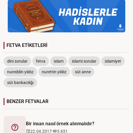
FETVA ETİKETLERİ
dini sorular
fetva
islam
islami sorular
islamiyet
nureddin yıldız
nurettin yıldız
süt anne
süt bankacılığı
BENZER FETVALAR
Bir insan nasıl örnek alınmalıdır?
Fetva
22.04.2017
5.651