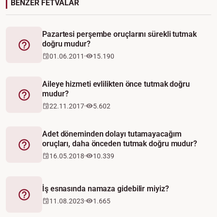
BENZER FETVALAR
Pazartesi perşembe oruçlarını sürekli tutmak
doğru mudur?
Fetva
01.06.2011
15.190
Aileye hizmeti evlilikten önce tutmak doğru
mudur?
Fetva
22.11.2017
5.602
Adet döneminden dolayı tutamayacağım
oruçları, daha önceden tutmak doğru mudur?
Fetva
16.05.2018
10.339
İş esnasında namaza gidebilir miyiz?
Fetva
11.08.2023
1.665