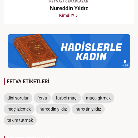
FETVAYI CEVAPLAYAN
Nureddin Yıldız
Kimdir?
FETVA ETİKETLERİ
dini sorular
fetva
futbol maçı
maça gitmek
maç izlemek
nureddin yıldız
nurettin yıldız
takım tutmak