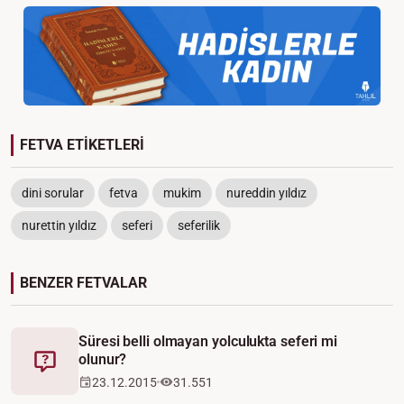
FETVA ETİKETLERİ
dini sorular
fetva
mukim
nureddin yıldız
nurettin yıldız
seferi
seferilik
BENZER FETVALAR
Süresi belli olmayan yolculukta seferi mi
olunur?
Fetva
23.12.2015
31.551