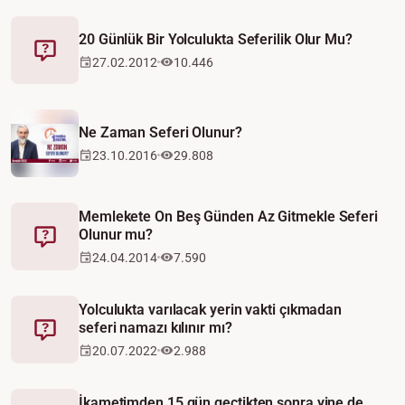
20 Günlük Bir Yolculukta Seferilik Olur Mu?
Fetva
27.02.2012
10.446
Video
Ne Zaman Seferi Olunur?
23.10.2016
29.808
Memlekete On Beş Günden Az Gitmekle Seferi
Olunur mu?
Fetva
24.04.2014
7.590
Yolculukta varılacak yerin vakti çıkmadan
seferi namazı kılınır mı?
Fetva
20.07.2022
2.988
İkametimden 15 gün geçtikten sonra yine de