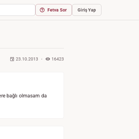
Fetva Sor
Giriş Yap
23.10.2013
16423
yere bağlı olmasam da