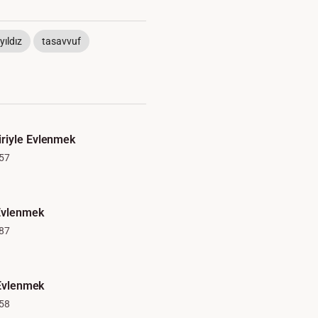
yıldız
tasavvuf
riyle Evlenmek
57
 Evlenmek
87
 Evlenmek
58