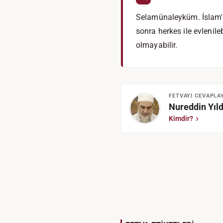
Selamünaleyküm. İslam'ı
sonra herkes ile evlenile
olmayabilir.
FETVAYI CEVAPLA
Nureddin Yıld
Kimdir?