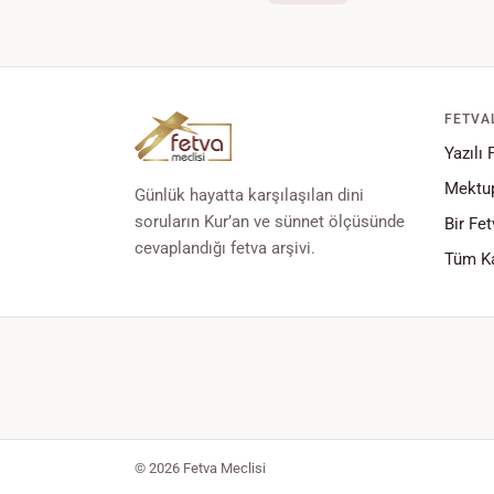
FETVA
Yazılı 
Mektup
Günlük hayatta karşılaşılan dini
soruların Kur’an ve sünnet ölçüsünde
Bir Fet
cevaplandığı fetva arşivi.
Tüm Ka
© 2026 Fetva Meclisi