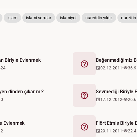
islam
islami sorular
islamiyet
nureddin yıldız
nurettin 
 Biriyle Evlenmek
Beğenmediğimiz Bi
Fetva
524
02.12.2011
36.9
yen dinden çıkar mı?
Sevmediği Biriyle
Fetva
10
17.12.2012
26.6
le Evlenmek
Flört Etmiş Biriyle
Fetva
82
29.11.2011
22.4