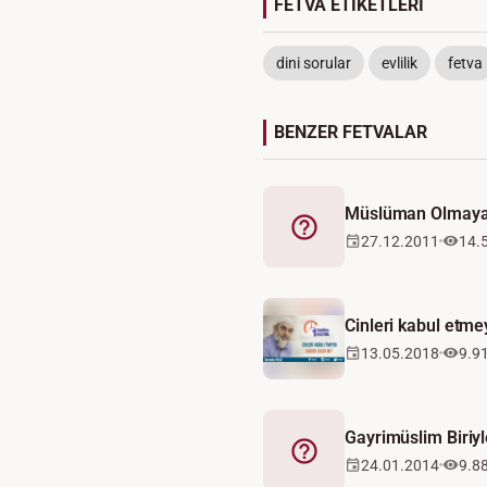
FETVA ETİKETLERİ
dini sorular
evlilik
fetva
BENZER FETVALAR
Müslüman Olmayan
Fetva
27.12.2011
14.
Cinleri kabul etme
13.05.2018
9.9
Gayrimüslim Biriy
Fetva
24.01.2014
9.8