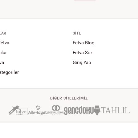
LAR
SITE
Fetva
Fetva Blog
lar
Fetva Sor
va
Giriş Yap
tegoriler
DIĞER SITELERIMIZ