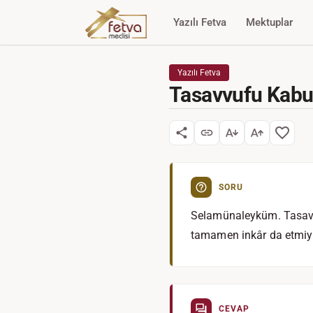
Yazılı Fetva
Mektuplar
Yazılı Fetva
Tasavvufu Kabu
SORU
Selamünaleyküm. Tasavvu
tamamen inkâr da etmiy
CEVAP