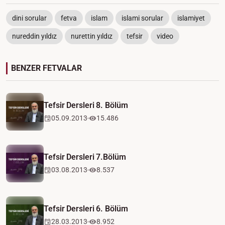
dini sorular
fetva
islam
islami sorular
islamiyet
nureddin yıldız
nurettin yıldız
tefsir
video
BENZER FETVALAR
Tefsir Dersleri 8. Bölüm
05.09.2013
15.486
Tefsir Dersleri 7.Bölüm
03.08.2013
8.537
Tefsir Dersleri 6. Bölüm
28.03.2013
8.952