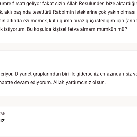
umre fırsatı geliyor fakat sizin Allah Resulünden bize aktardığın
k, aklı başında tesettürü Rabbimin isteklerine çok yakın olması 
ın altında ezilmemek, kulluğuma biraz güç istediğim için (ann
k istiyorum. Bu koşulda kişisel fetva almam mümkün mü?
eriyor. Diyanet gruplarından biri ile giderseniz en azından siz 
naatte devam ediyorum. Allah yardımcınız olsun.
YAN
ız