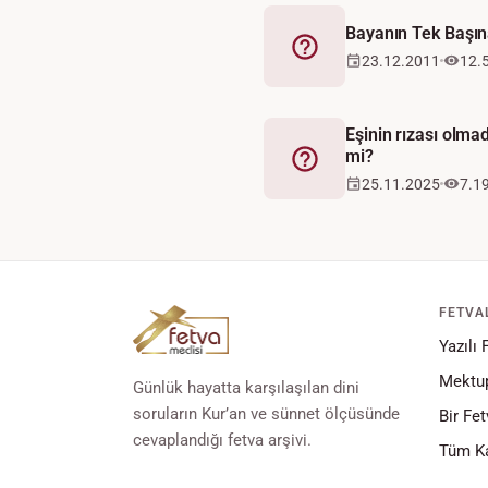
Bayanın Tek Başı
Fetva
23.12.2011
12.
Eşinin rızası olma
mi?
Fetva
25.11.2025
7.1
FETVA
Yazılı 
Mektup
Günlük hayatta karşılaşılan dini
soruların Kur’an ve sünnet ölçüsünde
Bir Fet
cevaplandığı fetva arşivi.
Tüm Ka