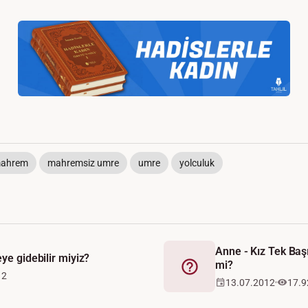
ahrem
mahremsiz umre
umre
yolculuk
Anne - Kız Tek Baş
ye gidebilir miyiz?
mi?
Fetva
12
13.07.2012
17.9