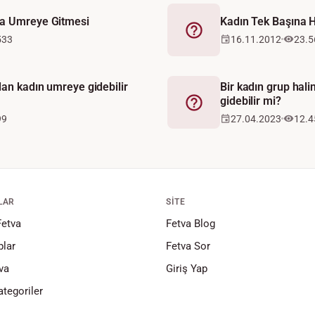
na Umreye Gitmesi
Kadın Tek Başına H
Fetva
533
16.11.2012
23.5
dan kadın umreye gidebilir
Bir kadın grup ha
gidebilir mi?
Fetva
99
27.04.2023
12.4
LAR
SITE
Fetva
Fetva Blog
lar
Fetva Sor
va
Giriş Yap
tegoriler