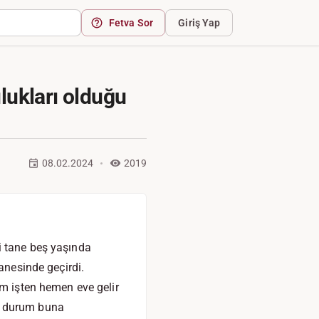
Fetva Sor
Giriş Yap
lukları olduğu
08.02.2024
2019
i tane beş yaşında
anesinde geçirdi.
im işten hemen eve gelir
a durum buna