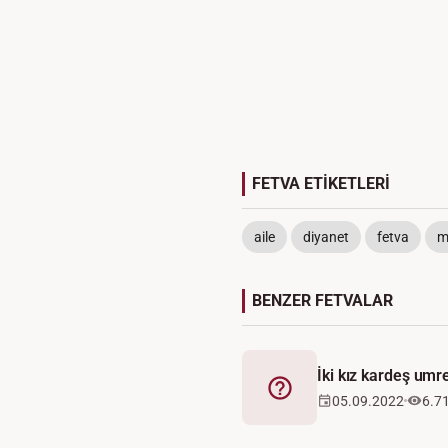
FETVA ETİKETLERİ
aile
diyanet
fetva
m
BENZER FETVALAR
İki kız kardeş umre
Fetva
05.09.2022
6.7