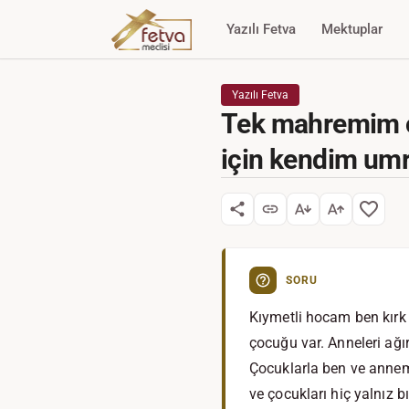
Yazılı Fetva
Mektuplar
Yazılı Fetva
Tek mahremim ol
için kendim umr
SORU
Kıymetli hocam ben kırk 
çocuğu var. Anneleri ağır
Çocuklarla ben ve annem 
ve çocukları hiç yalnız