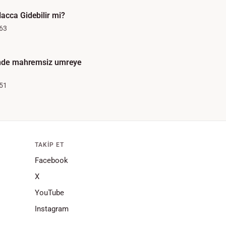
acca Gidebilir mi?
63
linde mahremsiz umreye
51
TAKIP ET
Facebook
X
YouTube
Instagram