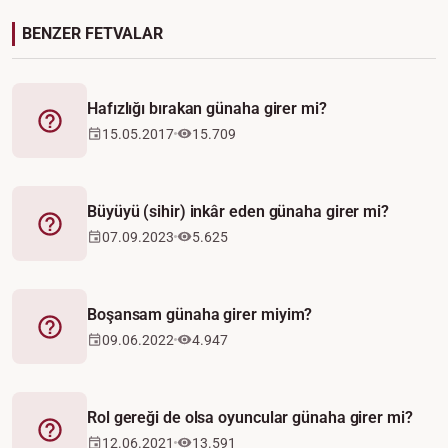
BENZER FETVALAR
Hafızlığı bırakan günaha girer mi?
Fetva
15.05.2017
15.709
Büyüyü (sihir) inkâr eden günaha girer mi?
Fetva
07.09.2023
5.625
Boşansam günaha girer miyim?
Fetva
09.06.2022
4.947
Rol gereği de olsa oyuncular günaha girer mi?
Fetva
12.06.2021
13.591