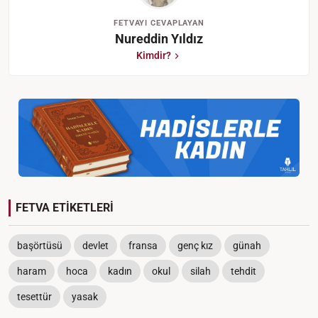
FETVAYI CEVAPLAYAN
Nureddin Yıldız
Kimdir?
FETVA ETİKETLERİ
başörtüsü
devlet
fransa
genç kız
günah
haram
hoca
kadın
okul
silah
tehdit
tesettür
yasak