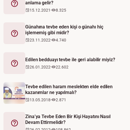
anlama gelir?
Fetva
15.12.2021
8.325
Günahına tevbe eden kişi o günahı hiç
işlememiş gibi midir?
Fetva
23.11.2022
4.740
Edilen bedduayı tevbe ile geri alabilir miyiz?
Fetva
26.01.2022
22.602
Tevbe edilen haram meslekten elde edilen
kazanımlar ne yapılmalı?
13.05.2018
2.871
Zina’ya Tevbe Eden Bir Kişi Hayatını Nasıl
Devam Ettirmelidir?
Fetva
26.02.2012
108.862