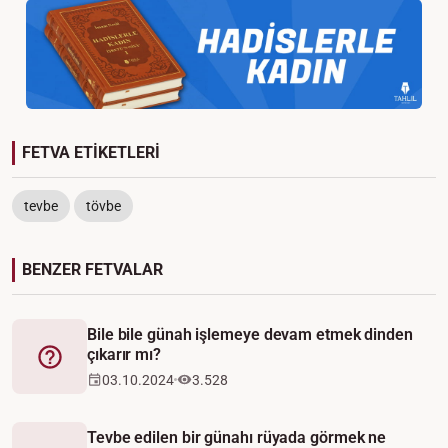
FETVA ETİKETLERİ
tevbe
tövbe
BENZER FETVALAR
Bile bile günah işlemeye devam etmek dinden
çıkarır mı?
Fetva
03.10.2024
3.528
Tevbe edilen bir günahı rüyada görmek ne