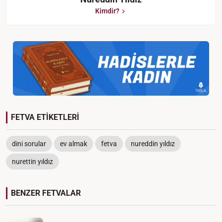
Kimdir?
FETVA ETİKETLERİ
dini sorular
ev almak
fetva
nureddin yıldız
nurettin yıldız
BENZER FETVALAR