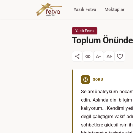
Yazılı Fetva
Mektuplar
Yazılı Fetva
Toplum Önünde
SORU
Selamünaleyküm hocam.. 
edin. Aslında dini bilgi
kalıyorum... Kendimi yet
değil çalıştığım vakıf ad
sohbetlere gidebilirsin 