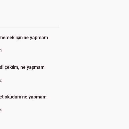
şmemek için ne yapmam
0
redi çektim, ne yapmam
2
net okudum ne yapmam
4