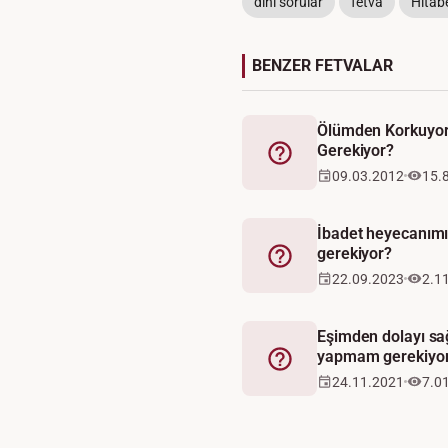
dini sorular
fetva
Hitab
BENZER FETVALAR
Ölümden Korkuy
Gerekiyor?
Fetva
09.03.2012
15.
İbadet heyecanım
gerekiyor?
Fetva
22.09.2023
2.1
Eşimden dolayı sa
yapmam gerekiyo
Fetva
24.11.2021
7.0