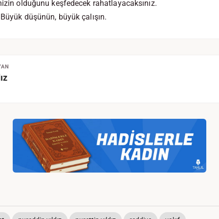
nizin olduğunu keşfedecek rahatlayacaksınız.
 Büyük düşünün, büyük çalışın.
YAN
ız