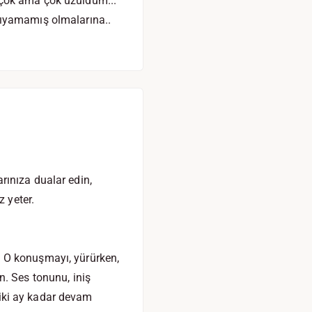
ve çok ama çok üzüldüm...
nıyamamış olmalarına..
arınıza dualar edin,
z yeter.
. O konuşmayı, yürürken,
n. Ses tonunu, iniş
a iki ay kadar devam