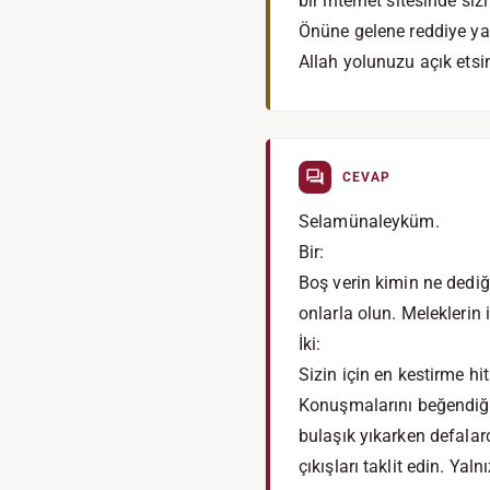
bir internet sitesinde si
Önüne gelene reddiye ya
Allah yolunuzu açık etsin
CEVAP
Selamünaleyküm.
Bir:
Boş verin kimin ne dediğin
onlarla olun. Meleklerin 
İki:
Sizin için en kestirme hi
Konuşmalarını beğendiği
bulaşık yıkarken defalar
çıkışları taklit edin. Ya