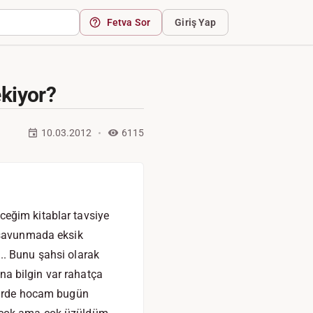
Fetva Sor
Giriş Yap
kiyor?
10.03.2012
6115
ceğim kitablar tavsiye
m savunmada eksik
.. Bunu şahsi olarak
ana bilgin var rahatça
 Birde hocam bugün