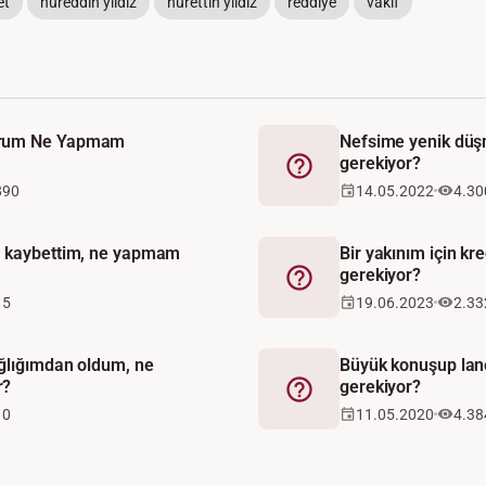
et
nureddin yıldız
nurettin yıldız
reddiye
vakıf
orum Ne Yapmam
Nefsime yenik dü
gerekiyor?
Fetva
890
14.05.2022
4.30
ı kaybettim, ne yapmam
Bir yakınım için k
gerekiyor?
Fetva
15
19.06.2023
2.33
ğlığımdan oldum, ne
Büyük konuşup la
r?
gerekiyor?
Fetva
10
11.05.2020
4.38