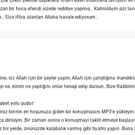
zi çok çirkin şekilde sapıklıkla itham eden insanlarla tartıştım 
zan bir hoca efendi sizede reddiye yapmış.. Kahroldum sizi ta
.. Size iftira atanları Allaha havale ediyorum..
e, siz Allah için bir şeyler yapın, Allah için çalıştığına inandıkl
işi ne, kimin ne yaptığını onlar hesap edip dursun. Bize Rabbimi
tabet yolu şudur:
niz birinin en hoşunuza giden bir konuşmasını MP3'e yükleyin
ca dinleyin. Bir zaman sonra o konuşmayı taklit etmeye başlayı
lnız bir yerde, önünüzde kalabalık varmış gibi tiyatro yapın. Bun