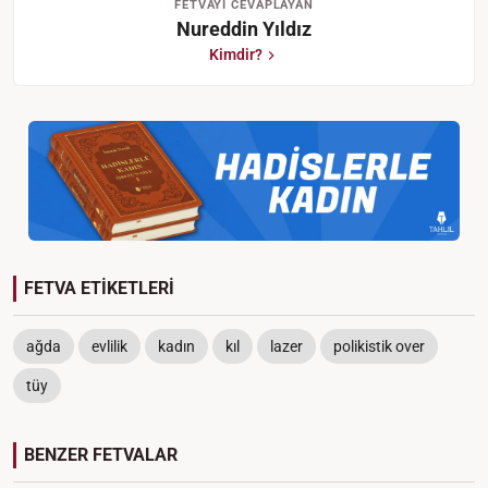
FETVAYI CEVAPLAYAN
Nureddin Yıldız
Kimdir?
FETVA ETİKETLERİ
ağda
evlilik
kadın
kıl
lazer
polikistik over
tüy
BENZER FETVALAR