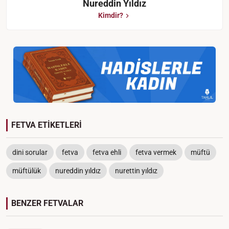
Nureddin Yıldız
Kimdir?
FETVA ETİKETLERİ
dini sorular
fetva
fetva ehli
fetva vermek
müftü
müftülük
nureddin yıldız
nurettin yıldız
BENZER FETVALAR