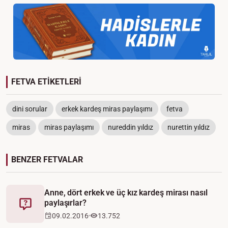
FETVA ETİKETLERİ
dini sorular
erkek kardeş miras paylaşımı
fetva
miras
miras paylaşımı
nureddin yıldız
nurettin yıldız
BENZER FETVALAR
Anne, dört erkek ve üç kız kardeş mirası nasıl
paylaşırlar?
Fetva
09.02.2016
13.752